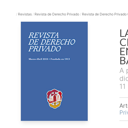
/
Revistas
/
Revista de Derecho Privado
/
Revista de Derecho Privado
L
C
E
B
A 
di
11
Art
Pr