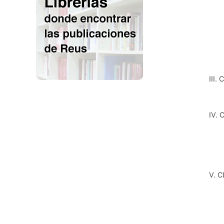
III
IV.
V. 