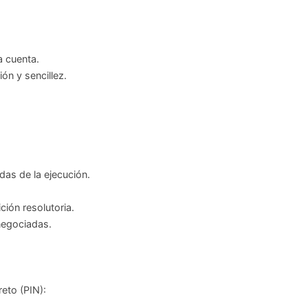
a cuenta.
ón y sencillez.
adas de la ejecución.
ción resolutoria.
 negociadas.
eto (PIN):