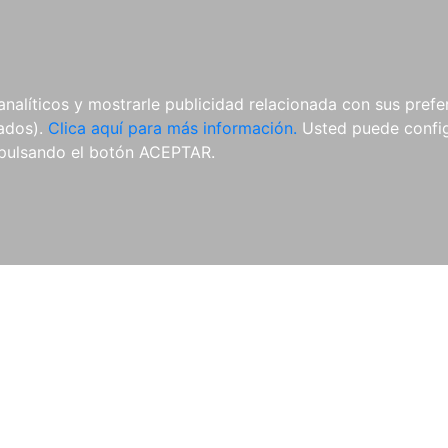
AL
E-BOOKS
REVISTAS
ANUA
analíticos y mostrarle publicidad relacionada con sus prefer
tados).
Clica aquí para más información.
Usted puede configu
vado
Revista Española de Derecho Deportivo
Revista Genera
pulsando el botón ACEPTAR.