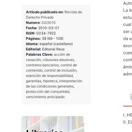
Auto
La i
Artículo publicado en:
Revista de
estu
Derecho Privado
Numero:
02/2010
cual
Fecha:
2010-03-01
ser 
ISSN:
0034-7922
da e
Páginas:
38 (69 - 106)
Idioma:
español (castellano)
exon
Editorial:
Editorial Reus
cues
Palabras Clave:
acción de
cont
cesación
,
cláusulas abusivas
,
contratos bancarios
,
control de
ámbi
contenido
,
control de inclusión
,
admi
exención de responsabilidad
,
garantías
,
hipoteca
,
interpretación
de las condiciones generales
,
protección del consumidor
,
vencimiento anticipado
I. 
II.