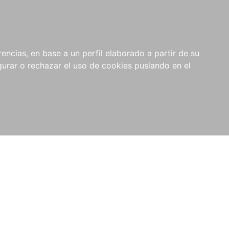
0
RIOS
encias, en base a un perfil elaborado a partir de su
rar o rechazar el uso de cookies puslando en el
l de Legislación y Jurisprudencia