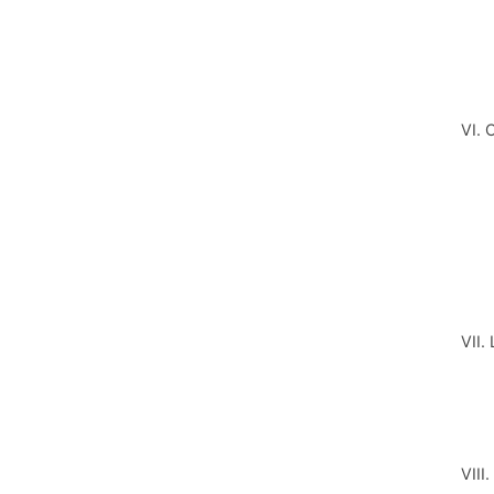
VI.
VII
VII