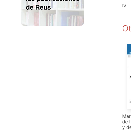
IV. 
Ot
Marc
de 
y d