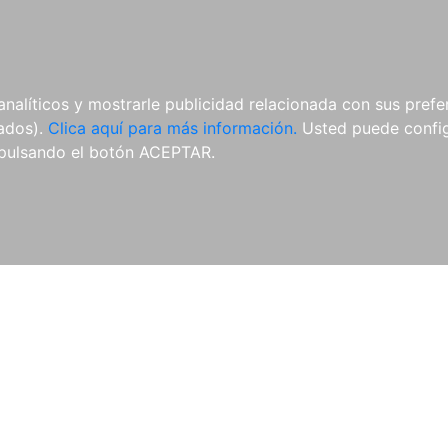
AL
E-BOOKS
REVISTAS
ANUA
analíticos y mostrarle publicidad relacionada con sus prefer
tados).
Clica aquí para más información.
Usted puede configu
vado
Revista Española de Derecho Deportivo
Revista Genera
pulsando el botón ACEPTAR.