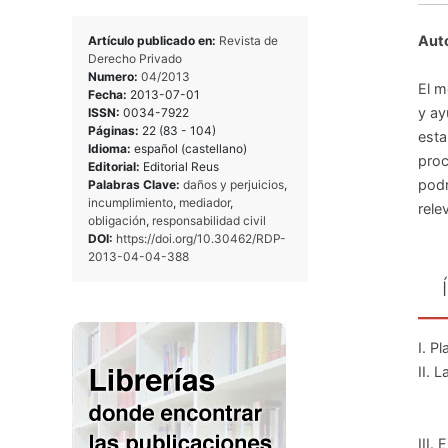
Auto
Artículo publicado en:
Revista de
Derecho Privado
Numero:
04/2013
El m
Fecha:
2013-07-01
y ay
ISSN:
0034-7922
Páginas:
22 (83 - 104)
esta
Idioma:
español (castellano)
proc
Editorial:
Editorial Reus
podr
Palabras Clave:
daños y perjuicios
,
incumplimiento
,
mediador
,
rele
obligación
,
responsabilidad civil
DOI:
https://doi.org/10.30462/RDP-
2013-04-04-388
I. P
II. 
III.