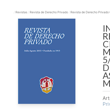
/
Revistas
/
Revista de Derecho Privado
/
Revista de Derecho Privado
I
R
C
M
5
D
A
M
Art
Pr