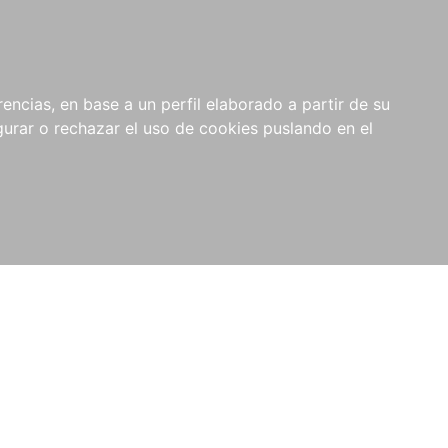
0
RIOS
encias, en base a un perfil elaborado a partir de su
rar o rechazar el uso de cookies puslando en el
l de Legislación y Jurisprudencia