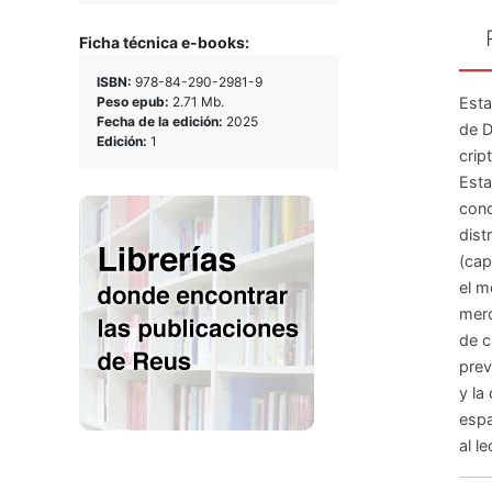
Ficha técnica e-books:
ISBN:
978-84-290-2981-9
Esta
Peso epub:
2.71 Mb.
Fecha de la edición:
2025
de D
Edición:
1
crip
Esta
conc
dist
(cap
el m
merc
de c
prev
y la
espa
al l