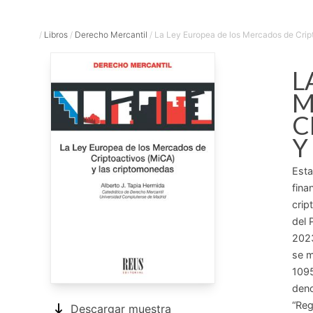
/
Libros
/
Derecho Mercantil
/
La Ley Europea de los Mercados de Cripto
L
M
C
Y
Esta
fina
crip
del 
2023
se m
1095
deno
“Reg
Descargar muestra