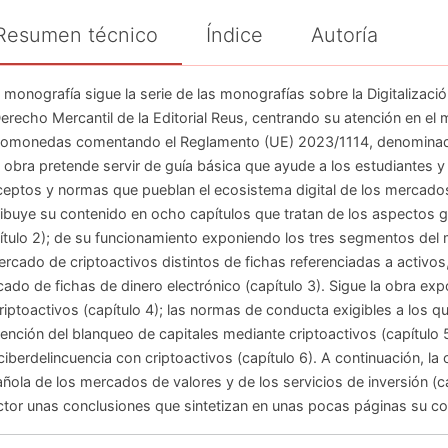
Resumen técnico
Índice
Autoría
 monografía sigue la serie de las monografías sobre la Digitalizaci
erecho Mercantil de la Editorial Reus, centrando su atención en el m
tomonedas comentando el Reglamento (UE) 2023/1114, denomina
 obra pretende servir de guía básica que ayude a los estudiantes y 
eptos y normas que pueblan el ecosistema digital de los mercados d
ribuye su contenido en ocho capítulos que tratan de los aspectos g
ítulo 2); de su funcionamiento exponiendo los tres segmentos del 
ercado de criptoactivos distintos de fichas referenciadas a activos
ado de fichas de dinero electrónico (capítulo 3). Sigue la obra ex
riptoactivos (capítulo 4); las normas de conducta exigibles a los qu
ención del blanqueo de capitales mediante criptoactivos (capítulo 5
 ciberdelincuencia con criptoactivos (capítulo 6). A continuación, l
ñola de los mercados de valores y de los servicios de inversión (ca
ector unas conclusiones que sintetizan en unas pocas páginas su co