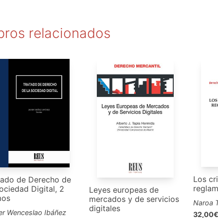
bros relacionados
Los cr
tado de Derecho de
reglam
ociedad Digital, 2
Leyes europeas de
mos
mercados y de servicios
Naroa T
digitales
er Wenceslao Ibáñez
32,00