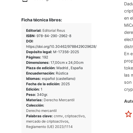
Dada
crip
en e
Ficha técnica libros:
MiCA
Editorial:
Editorial Reus
dere
ISBN:
978-84-290-2962-8
elec
DOI:
dist
https://doi.org/10.30462/9788429029628/
Depósito legal:
M-17356-2025
En e
Páginas:
192
prop
Dimensiones:
17,00cm x 24,00cm
toke
Plaza de edición:
Madrid , España
Encuadernación:
Rústica
las 
Idiomas:
español (castellano)
son 
Fecha de la edición:
2025
cryp
Edición:
1
Peso:
340gr.
Materias:
Derecho Mercantil
Auto
Colección:
Derecho mercantil
Palabras clave:
cnmv
,
criptoactivo
,
mercado de criptoactivos
,
Reglamento (UE) 2023/1114