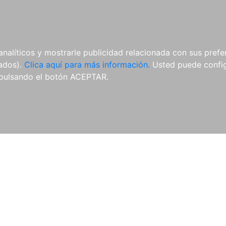
AL
E-BOOKS
REVISTAS
ANUA
analíticos y mostrarle publicidad relacionada con sus prefer
tados).
Clica aquí para más información.
Usted puede configu
pulsando el botón ACEPTAR.
Libros
Autores
Colecciones
Catálogo
Blog