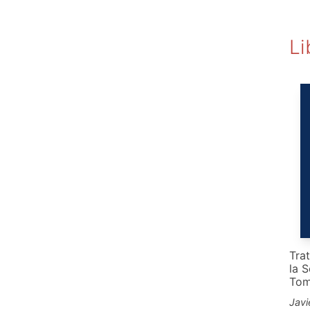
Li
Tra
la S
To
Javi