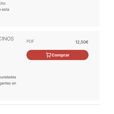
echo
n esta
CINOS
PDF
12,50€
Comprar
omunidades
gentes en