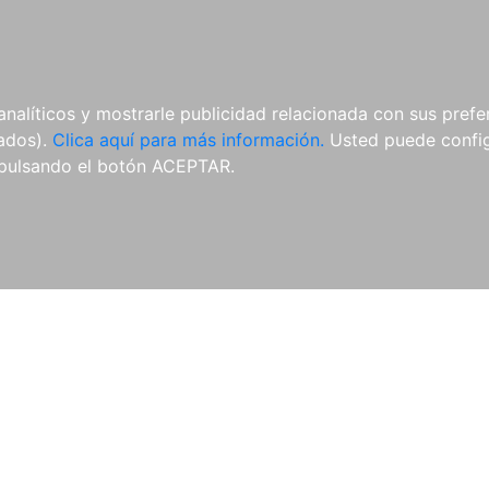
AL
E-BOOKS
REVISTAS
ANUA
analíticos y mostrarle publicidad relacionada con sus prefer
tados).
Clica aquí para más información.
Usted puede configu
pulsando el botón ACEPTAR.
Libros
Autores
Colecciones
Catálogo
Blog