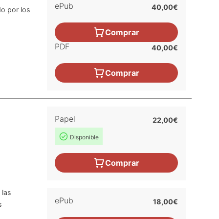
ePub
40,00€
o por los
Comprar
PDF
40,00€
Comprar
Papel
22,00€
Disponible
Comprar
 las
ePub
18,00€
s