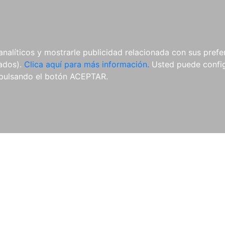
AL
E-BOOKS
REVISTAS
ANUA
analíticos y mostrarle publicidad relacionada con sus prefer
tados).
Clica aquí para más información.
Usted puede configu
pulsando el botón ACEPTAR.
Libros
Autores
Colecciones
Catálogo
Blog