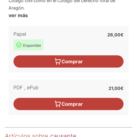
Código civil como en el Código del Derecho foral de
Aragón.
ver más
Papel
26,00€
Disponible
Comprar
PDF
,
ePub
21,00€
Comprar
Artículos sobre
causante