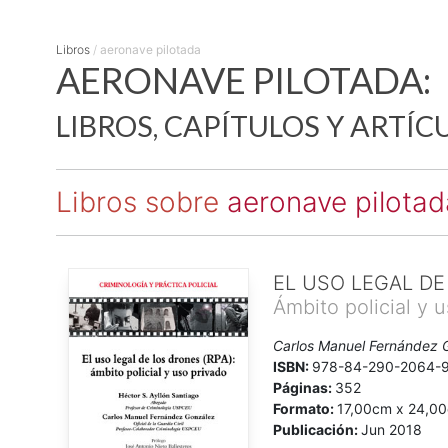
Libros
/
aeronave pilotada
AERONAVE PILOTADA:
LIBROS, CAPÍTULOS Y ARTÍC
Libros sobre
aeronave pilotad
EL USO LEGAL DE
Ámbito policial y 
Carlos Manuel Fernández G
ISBN:
978-84-290-2064-
Páginas:
352
Formato:
17,00cm x 24,0
Publicación:
Jun 2018