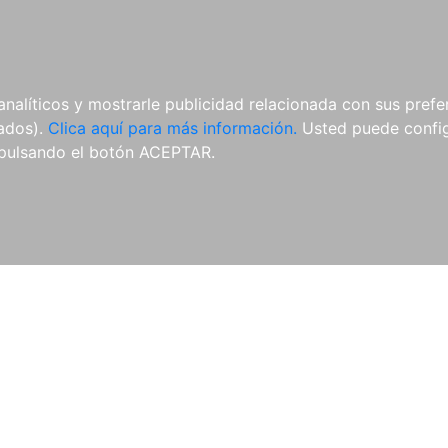
AL
E-BOOKS
REVISTAS
ANUA
analíticos y mostrarle publicidad relacionada con sus prefer
tados).
Clica aquí para más información.
Usted puede configu
pulsando el botón ACEPTAR.
Libros
Autores
Colecciones
Catálogo
Blog