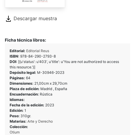
Descargar muestra
Ficha técnica libros:
Editorial:
Editorial Reus
ISBN:
978-84-290-2793-8
DOI:
[{u'status': u'403', u'title': u'You are not authorized to access
this resource.'}]
Depósito legal:
M-30946-2023
Páginas:
64
Dimensiones:
21,00cm x 29,70cm
Plaza de edición:
Madrid , España
Encuadernación:
Rústica
Idiomas:
Fecha de la edición:
2023
Edición:
1
Peso:
310gr.
Materias:
Arte y Derecho
Colección:
Otium