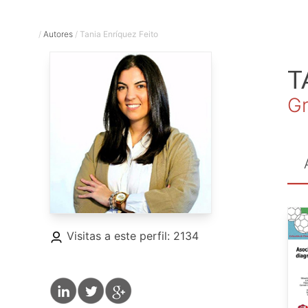
/
Autores
/
Tania Enríquez Feito
T
Gr
Visitas a este perfil: 2134