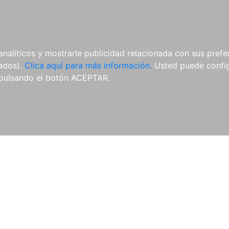
AL
E-BOOKS
REVISTAS
ANUA
analíticos y mostrarle publicidad relacionada con sus prefer
tados).
Clica aquí para más información.
Usted puede configu
pulsando el botón ACEPTAR.
Libros
Autores
Colecciones
Catálogo
Blog