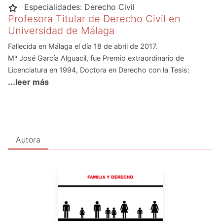
Especialidades:
Derecho Civil
Profesora Titular de Derecho Civil en
Universidad de Málaga
Fallecida en Málaga el día 18 de abril de 2017.
Mª José García Alguacil, fue Premio extraordinario de
Licenciatura en 1994, Doctora en Derecho con la Tesis:
...leer más
«Consolidación y Derechos reales en cosa propia. La
consolidación como causa de extinción de los Derechos
reales limitados» y es, en la actualidad, Profesora Titular de
Derecho civil en la Facultad de Derecho de la Universidad de
Málaga.
Autora
En su labor investigadora ha formado parte de varios
Proyectos de investigación («Derecho inmobiliario y de la
Construcción», «Derecho de la actividad turística»,
«Principios constitucionales sobre Derechos de la persona en
la legislación civil», etc.). Autora de un libro de referencia junto
al Prof. J.M Ruiz-Rico Ruiz sobre «La representación legal de
menores e incapaces. Contenido y límites de la actividad