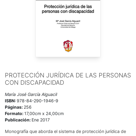
representativa», ha publicado otros trabajos de investigación
sobre diversos temas de su especialidad.
Hace nueve años, decidió adentrarse en el mundo de las
personas con discapacidad, publicando algunos artículos
sobre la materia y coordinando el Primer Congreso sobre la
Protección de los mayores discapacitados, celebrado en
octubre de 2015, que reunió a prestigiosos profesionales de
los distintos ámbitos relacionados con la discapacidad.
Actualmente dirige el Título de Experto Universitario en
Protección de los mayores vulnerables en Málaga.
PROTECCIÓN JURÍDICA DE LAS PERSONAS
CON DISCAPACIDAD
María José García Alguacil
ISBN:
978-84-290-1946-9
Páginas:
256
Formato:
17,00cm x 24,00cm
Publicación:
Ene 2017
Monografía que aborda el sistema de protección jurídica de