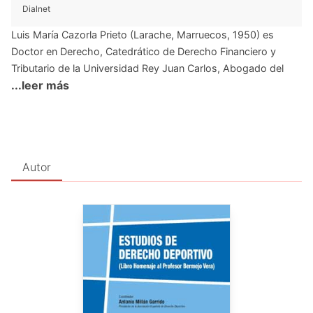
Dialnet
Luis María Cazorla Prieto (Larache, Marruecos, 1950) es
Doctor en Derecho, Catedrático de Derecho Financiero y
Tributario de la Universidad Rey Juan Carlos, Abogado del
...leer más
Estado, Letrado de las Cortes Generales e Inspector de
Servicios del Ministerio de Economía y Hacienda. En la
actualidad ocupa el cargo de Secretario General del Consejo
de Administración de Bolsas y Mercados Españoles, entre
otros.
Autor