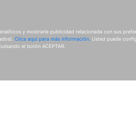
AL
E-BOOKS
REVISTAS
ANUA
analíticos y mostrarle publicidad relacionada con sus prefer
tados).
Clica aquí para más información.
Usted puede configu
pulsando el botón ACEPTAR.
Libros
Autores
Colecciones
Catálogo
Blog