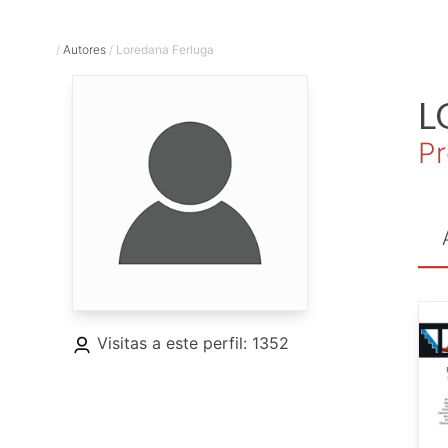
/
Autores
/
Loredana Ferluga
L
Pr
Visitas a este perfil: 1352