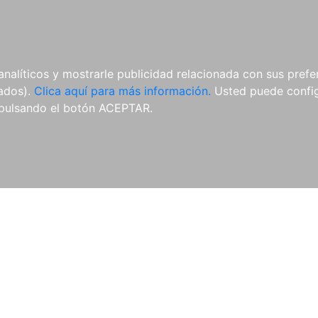
AL
E-BOOKS
REVISTAS
ANUA
analíticos y mostrarle publicidad relacionada con sus prefer
tados).
Clica aquí para más información.
Usted puede configu
pulsando el botón ACEPTAR.
Libros
Autores
Colecciones
Catálogo
Blog