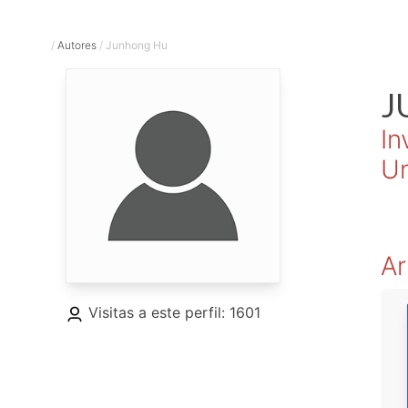
/
Autores
/
Junhong Hu
J
In
Un
Ar
Visitas a este perfil: 1601