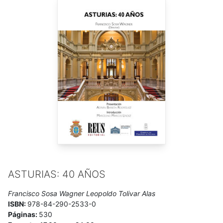
sobre turismo en espacios naturales, con aplicación al Parque
de Redes, y la relativa al cambio en la tipología del turista y
valoración económica del Parque Natural de Somiedo. En el
ámbito docente, participa en programas de su campo de
especialización promovidos por diversas universidades y
fundaciones y ha organizado infinidad de cursos y jornadas
sobre aspectos económicos del medio ambiente,
destacando recientemente las I Jornadas de Economía y
Medio Ambiente en Gijón (marzo-junio 2004), que versaron
sobre Valor Económico Total y Huella Ecológica. Es miembro
fundador de la Asociación hispano-portuguesa de Economía
de los Recursos Naturales (AERNA).
ASTURIAS: 40 AÑOS
Francisco Sosa Wagner Leopoldo Tolivar Alas
ISBN:
978-84-290-2533-0
Páginas:
530