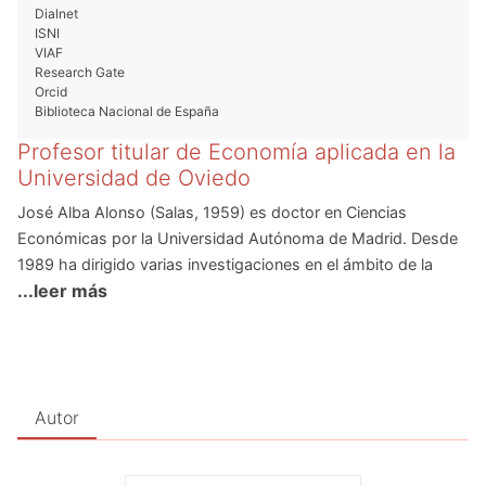
Dialnet
ISNI
VIAF
Research Gate
Orcid
Biblioteca Nacional de España
Profesor titular de Economía aplicada en la
Universidad de Oviedo
José Alba Alonso (Salas, 1959) es doctor en Ciencias
Económicas por la Universidad Autónoma de Madrid. Desde
1989 ha dirigido varias investigaciones en el ámbito de la
...leer más
economía medioambiental, recogidas en comunicaciones y
publicaciones internacionales. El último trabajo que ha
concluido y entregado (noviembre 2003) versa sobre
metodología para el cálculo de huella ecológica de complejos
portuarios, aplicado al caso de Gijón. Actualmente es
Autor
profesor titular del Departamento de Economía Aplicada de la
Universidad de Oviedo. Ha dirigido varias investigaciones,
siendo las más destacables este curso una ya concluida