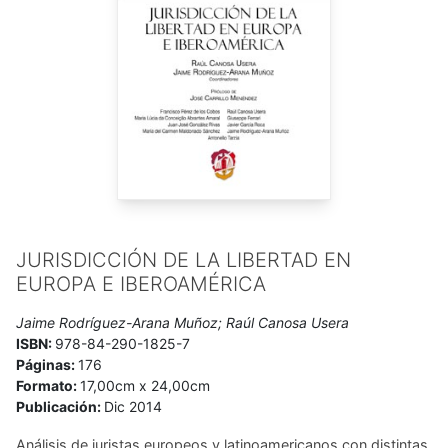
Contratación Pública. Presidente del Consejo Académico del
Instituto Iberoamericano de Estudios e Investigación.
Miembro del Consejo Nacional de la Actividad Investigadora
(CENAI). Miembro del Directorio de la Red
Eurolatinoamericana de Derecho Administrativo. Director del
Anuario Iberoamericano de Buena Administración y de la
Revista Española de Derecho Administrativo Iberoamericano.
JURISDICCIÓN DE LA LIBERTAD EN
EUROPA E IBEROAMÉRICA
Jaime Rodríguez-Arana Muñoz; Raúl Canosa Usera
ISBN:
978-84-290-1825-7
Páginas:
176
Formato:
17,00cm x 24,00cm
Publicación:
Dic 2014
Análisis de juristas europeos y latinoamericanos con distintas