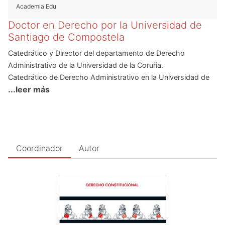
Academia Edu
Doctor en Derecho por la Universidad de
Santiago de Compostela
Catedrático y Director del departamento de Derecho
Administrativo de la Universidad de la Coruña.
Catedrático de Derecho Administrativo en la Universidad de
...leer más
La Coruña. Profesor Honorario de la Universidad Nacional del
Nordeste (Argentina). Profesor Honorario de la Universidad
Católica del Uruguay
Presidente del Foro Iberoamericano de Derecho
Administrativo y de la Asociación Española de Ciencias
Coordinador
Autor
Administrativas. Presidente de la Sección Española del
Instituto Internacional de Ciencias Administrativas.
Director del grupo de investigación de Derecho Público Global
de la Universidad de La Coruña. Director del Doctorado
interuniversitario en Derecho Administrativo Iberoamericano
Presidente de la Spin Off Ius Publicum Innovatio
Coordinador General de la Red Iberoamericana de