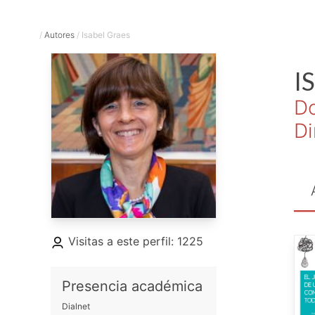
/
Autores
/
Isabel Graes
I
Do
Di
Visitas a este perfil: 1225
Presencia académica
Dialnet