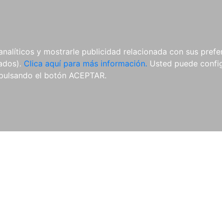
AL
E-BOOKS
REVISTAS
ANUA
analíticos y mostrarle publicidad relacionada con sus prefer
tados).
Clica aquí para más información.
Usted puede configu
pulsando el botón ACEPTAR.
Libros
Autores
Colecciones
Catálogo
Blog