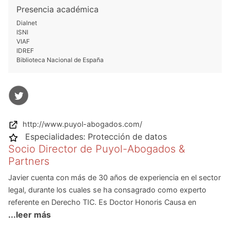
Presencia académica
Dialnet
ISNI
VIAF
IDREF
Biblioteca Nacional de España
http://www.puyol-abogados.com/
Especialidades:
Protección de datos
Socio Director de Puyol-Abogados &
Partners
Javier cuenta con más de 30 años de experiencia en el sector
legal, durante los cuales se ha consagrado como experto
referente en Derecho TIC. Es Doctor Honoris Causa en
...leer más
Derecho de las Nuevas Tecnologías por la UNED, con
sobresaliente cum laude, y cuenta además con el Máster de