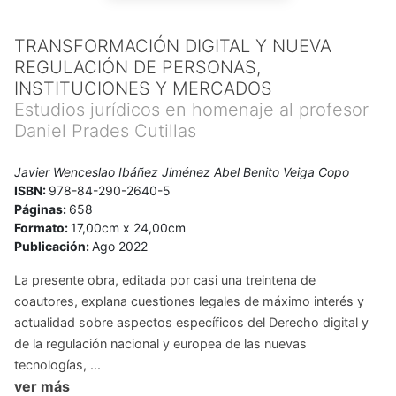
Fomento de la Seguridad de la Información), CUMPLEN
(Asociación de Profesionales de Cumplimiento Normativo),
TRANSFORMACIÓN DIGITAL Y NUEVA
ENATIC (Asociación Española de Expertos Nacionales de la
REGULACIÓN DE PERSONAS,
Abogacía TIC) y del Institute of Audit & IT Governance.
INSTITUCIONES Y MERCADOS
Javier es profesor de distintos másteres de Acceso a la
Estudios jurídicos en homenaje al profesor
Profesión de Abogado, de Práctica Jurídica, de Asesoría
Daniel Prades Cutillas
Jurídica de Empresas y de especialización profesional jurídica
y tecnológica (ICADE, CEU, IE, ESADE, CEES, ICAM, ICPM,
UNIR, UAM y UC3M). Además, es profesor de la Academia
Javier Wenceslao Ibáñez Jiménez Abel Benito Veiga Copo
ISBN:
978-84-290-2640-5
Judicial y académico de la Real Academia y Jurisprudencia y
Páginas:
658
Legislación, entre otras muchas cosas.
Formato:
17,00cm x 24,00cm
Publicación:
Ago 2022
La presente obra, editada por casi una treintena de
coautores, explana cuestiones legales de máximo interés y
actualidad sobre aspectos específicos del Derecho digital y
de la regulación nacional y europea de las nuevas
tecnologías, ...
ver más