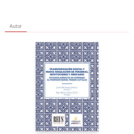
Investigación en Ciencias Jurídicas (Derecho de las Nuevas
Tecnologías) por ICADE, con nota de sobresaliente.
En cuanto a su experiencia profesional, tras 11 años dedicado
Autor
a la Carrera Judicial y al posterior ejercicio como magistrado
y letrado del Tribunal Constitucional, Javier pasó a ocuparse
de la Dirección de la Asesoría Jurídica Contenciosa del BBVA,
donde ejerció el cargo durante 16 años. Todo ello le permitió
manejar directamente asuntos de Compliance, Protección de
Datos, Big Data, BYOD (Bring Your Own Devices) y otras
materias, que le consagraron como el abogado referencia
indiscutible en Derecho TIC que es hoy día. Otra de las
vertientes profesionales de nuestro responsable de litigios ha
sido la de asesorar, ya como Socio de Ecix, al Gobierno de
Honduras –por encargo de la Unión Europea- en la creación
de su nueva y puntera Ley de Protección de Datos
Por otro lado, nuestro incansable Javier es miembro de la
APEP (Asociación Española de Profesionales de la
Privacidad), del ISMS Forum (Asociación Española para el