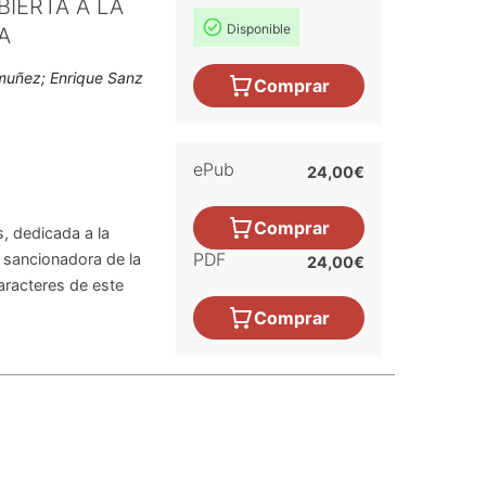
BIERTA A LA
Disponible
A
muñez; Enrique Sanz
Comprar
ePub
24,00€
Comprar
s, dedicada a la
PDF
d sancionadora de la
24,00€
caracteres de este
Comprar