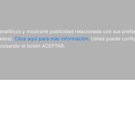
AL
E-BOOKS
REVISTAS
ANUA
analíticos y mostrarle publicidad relacionada con sus prefer
tados).
Clica aquí para más información.
Usted puede configu
pulsando el botón ACEPTAR.
Libros
Autores
Colecciones
Catálogo
Blog