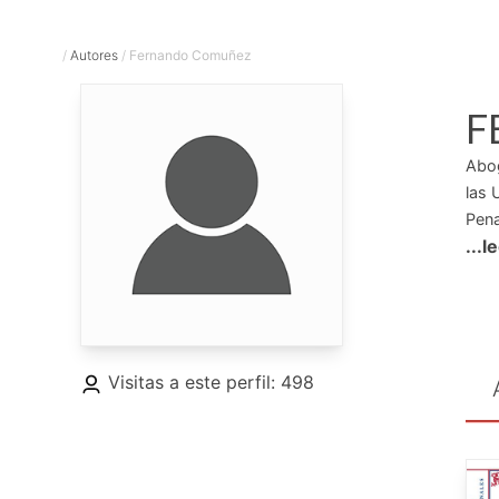
/
Autores
/
Fernando Comuñez
F
Abog
las 
Pena
...l
Visitas a este perfil: 498