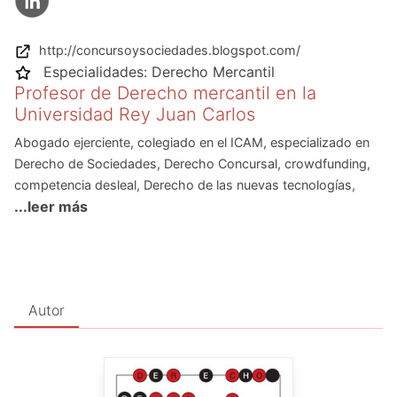
http://concursoysociedades.blogspot.com/
Especialidades:
Derecho Mercantil
Profesor de Derecho mercantil en la
Universidad Rey Juan Carlos
Abogado ejerciente, colegiado en el ICAM, especializado en
Derecho de Sociedades, Derecho Concursal, crowdfunding,
competencia desleal, Derecho de las nuevas tecnologías,
...leer más
propiedad industrial e intelectual, y contratos de distribución
comercial.
Acreditado por ANECA como profesor contratado doctor, es
Doctor en Derecho por la Universidad Rey Juan Carlos
(2012), universidad en la que es profesor de Derecho
Autor
Mercantil desde 2005. También ha impartido docencia,
principalmente másters y cursos de especialización, en
ICADE, Instituto de Estudios Bursátiles, Ilustre Colegio de
Abogados de Madrid, BBVA, Centro Universitario Villanueva, y