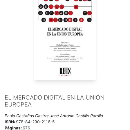
esencialmente, se tratan temas relacionados con firma
electrónica e identidad electrónica. En septiembre, participó
en el “
IV Congreso Internacional del avance del Gobierno
Abierto / II Congreso de Buen gobierno y transparencia de la
Comunitat Valenciana
”, dirigido por Lorenzo Cotino Hueso
(Catedrático (acred.), Profesor Titular de la Universitat de
València), defendiendo una comunicación que llevaba por
título “e-Administración: el ejercicio del derecho de acceso.
Avances normativos del gobierno abierto”.
EL MERCADO DIGITAL EN LA UNIÓN
EUROPEA
Paula Castaños Castro; José Antonio Castillo Parrilla
ISBN:
978-84-290-2116-5
Páginas:
676