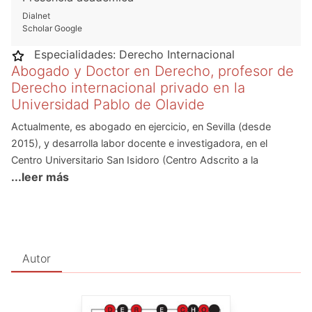
Dialnet
Scholar Google
Especialidades:
Derecho Internacional
Abogado y Doctor en Derecho, profesor de
Derecho internacional privado en la
Universidad Pablo de Olavide
Actualmente, es abogado en ejercicio, en Sevilla (desde
2015), y desarrolla labor docente e investigadora, en el
Centro Universitario San Isidoro (Centro Adscrito a la
...leer más
Universidad Pablo de Olavide). Forma parte del grupo de
investigación “Sociedad digital y creatividad” y del grupo de
investigación “Plurilingüismo, Multiculturalidad y Derecho”.
Fue alumno del Programa de Doctorado de Derecho de las
Nuevas Tecnologías (2009-2010), en la Universidad Pablo de
Autor
Olavide, y del Máster Universitario Oficial de “Derecho de la
Nuevas Tecnologías” (2011-2012). Culmino su tesis doctoral,
en febrero de 2015.
Ha escrito dos libros y cinco artículo en los que,