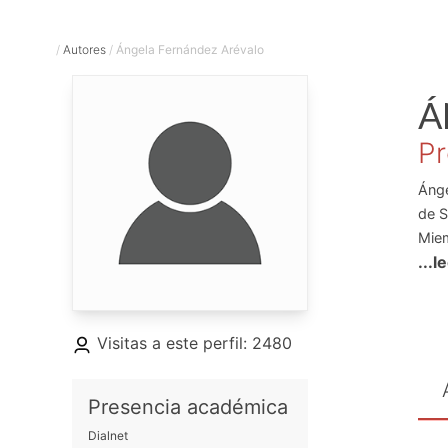
/
Autores
/
Ángela Fernández Arévalo
Á
Pr
Ánge
de S
Miem
...l
Ara
Auto
en D
artí
Visitas a este perfil: 2480
Dire
Figu
Presencia académica
defe
Dialnet