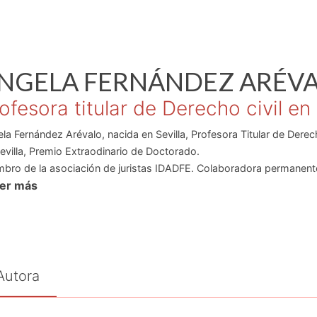
NGELA
FERNÁNDEZ ARÉV
ofesora titular de Derecho civil en
la Fernández Arévalo, nacida en Sevilla, Profesora Titular de Derec
evilla, Premio Extraodinario de Doctorado.
bro de la asociación de juristas IDADFE. Colaboradora permanente 
eer más
nzadi-Thomson
ra de libros como
Lesión extracontractual del crédito
;
Extinción de
erecho Español.
Especializada en temas de responsabilidad civil y
culos publicados sobre la materia.
ctora de diversos trabajos de investigación y diversas tesis en De
ra del Project Management en el Ámbito del Contrato de Obra
;
Las 
Autora
nsa del acreedor frente a la mutación del régimen económico matri