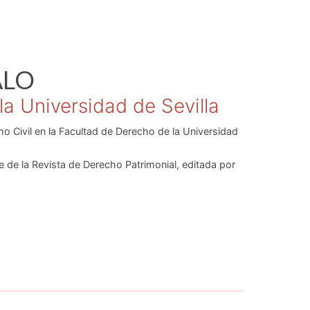
ALO
 la Universidad de Sevilla
ho Civil en la Facultad de Derecho de la Universidad
de la Revista de Derecho Patrimonial, editada por
l derecho de retención
; y
Testamento
per relationem
 valoración legal del daño corporal con numerosos
recho Civil Patrimonial y Derecho de Familia, como
La
servidumbres personales en el Derecho Español
;
La
monial.