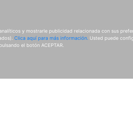
AL
E-BOOKS
REVISTAS
ANUA
analíticos y mostrarle publicidad relacionada con sus prefer
tados).
Clica aquí para más información.
Usted puede configu
pulsando el botón ACEPTAR.
Libros
Autores
Colecciones
Catálogo
Blog