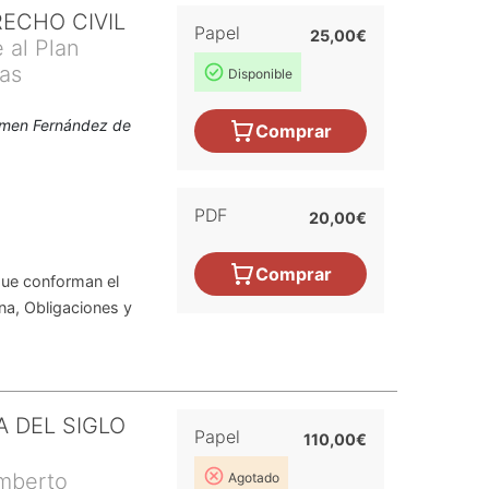
ECHO CIVIL
Papel
25,00€
 al Plan
ías
Disponible
armen Fernández de
Comprar
PDF
20,00€
Comprar
que conforman el
na, Obligaciones y
.
A DEL SIGLO
Papel
110,00€
umberto
Agotado