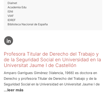
Dialnet
Academia Edu
ISNI
VIAF
IDREF
Biblioteca Nacional de España
Profesora Titular de Derecho del Trabajo y
de la Seguridad Social en Universidad en la
Universitat Jaume I de Castellón
Amparo Garrigues Giménez (Valencia, 1966) es doctora en
Derecho y profesora Titular de Derecho del Trabajo y de la
Seguridad Social en la Universidad en Universitat Jaume I de
...leer más
Castellón. Autora de más de cien estudios científicos
publicados; entre ellos: Prevención de Riesgos Laborales del
Personal Estatutario de instituciones sanitarias (2011);