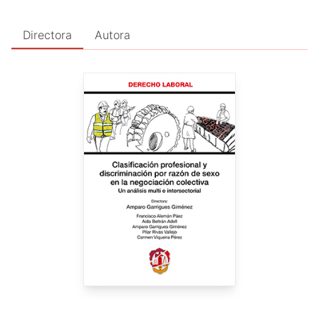
Comentarios a la Ley de Igualdad (2007); La maternidad y su
consideración jurídico laboral y de Seguridad Social (2004);
Directora
Autora
La negociación colectiva en el sector de la construcción
(2002); Deber de obediencia y despido por desobediencia
(1999); La organización de la prevención en la empresa
(1997). Autora del I Plan de Igualdad, del Protocolo contra el
Acoso y responsable de la Unidad de Igualdad de la
Universitat Jaume I de Castellón, desde su creación hasta
2013. Miembro de la Red Europea genSET-Gender in Science
(Dialogue and Action for Gender Equality & Research
Excellence in European Science). Consejera y miembro de la
Junta Directiva de Unión de Mutuas.