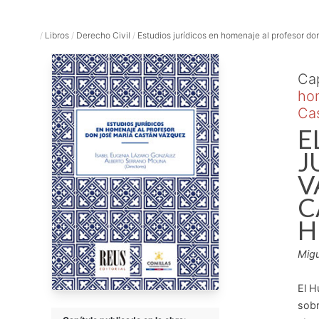
/
Libros
/
Derecho Civil
/
Estudios jurídicos en homenaje al profesor don
Cap
hom
Ca
E
J
V
C
H
Migu
El H
sobr