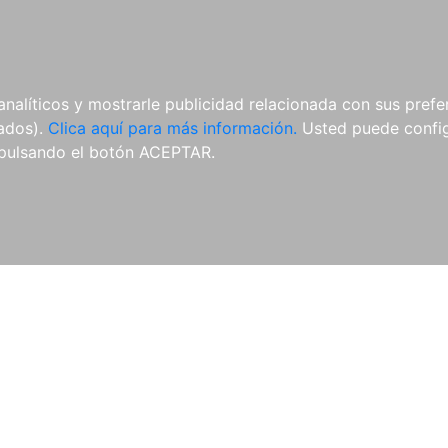
AL
E-BOOKS
REVISTAS
ANUA
analíticos y mostrarle publicidad relacionada con sus prefer
tados).
Clica aquí para más información.
Usted puede configu
pulsando el botón ACEPTAR.
Libros
Autores
Colecciones
Catálogo
Blog