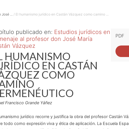
 José ...
/ El humanismo jurídico en Castán Vázquez como camino ...
ítulo publicado en:
Estudios jurídicos en
PDF
enaje al profesor don José María
stán Vázquez
L HUMANISMO
URÍDICO EN CASTÁN
ÁZQUEZ COMO
AMINO
ERMENÉUTICO
el Francisco Grande Yáñez
umanismo jurídico recorre y justifica la obra del profesor Castán V
e todo como expresión viva y ética de aplicación. La Escuela Españ