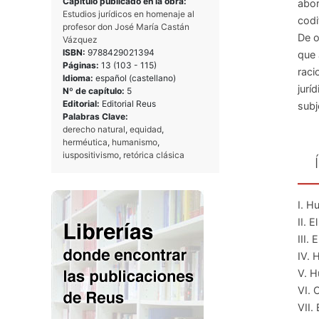
Capítulo publicado en la obra:
abor
Estudios jurídicos en homenaje al
codi
profesor don José María Castán
De o
Vázquez
ISBN:
9788429021394
que 
Páginas:
13 (
103
-
115
)
raci
Idioma:
español (castellano)
jurí
Nº de capítulo:
5
Editorial:
Editorial Reus
subj
Palabras Clave:
derecho natural
,
equidad
,
herméutica
,
humanismo
,
iuspositivismo
,
retórica clásica
I. H
II. 
III.
IV. 
V. H
VI. 
VII. 