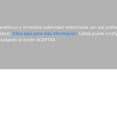
AL
E-BOOKS
REVISTAS
ANUA
analíticos y mostrarle publicidad relacionada con sus prefer
tados).
Clica aquí para más información.
Usted puede configu
pulsando el botón ACEPTAR.
Libros
Autores
Colecciones
Catálogo
Blog