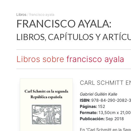
Libros
/
francisco ayala
FRANCISCO AYALA:
LIBROS, CAPÍTULOS Y ARTÍC
Libros sobre
francisco ayala
CARL SCHMITT E
Gabriel Guillén Kalle
ISBN:
978-84-290-2082-
Páginas:
152
Formato:
13,50cm x 21,0
Publicación:
Sep 2018
En “Carl Schmitt en la Seg