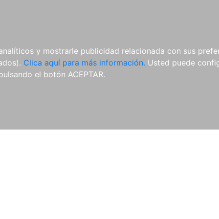
AL
E-BOOKS
REVISTAS
ANUA
analíticos y mostrarle publicidad relacionada con sus prefer
tados).
Clica aquí para más información.
Usted puede configu
pulsando el botón ACEPTAR.
Libros
Autores
Colecciones
Catálogo
Blog