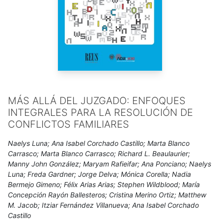
espiritualidad y roles parentales, al igual que los resultados de
salud mental en poblaciones heterogéneas y funcionamiento
psicosocial. La Dra. Luna obtuvo uno de los codiciados
puestos como Becaria del Consejo Americano de Educación
(ACE) para el periodo 2023-24 y fue nombrada Mujer
Hispana de Distinción del Sur de Florida en 2022, una de las
celebraciones más grandes del país en honor a las líderes
latinas. También participa activamente en la comunidad
MÁS ALLÁ DEL JUZGADO: ENFOQUES
internacional mediante colaboraciones con la Universidad de
INTEGRALES PARA LA RESOLUCIÓN DE
Valparaíso en Chile, la Universidad Complutense en España y
CONFLICTOS FAMILIARES
la Escuela de Economía y Ciencias Sociales en London.
Naelys Luna; Ana Isabel Corchado Castillo; Marta Blanco
Carrasco; Marta Blanco Carrasco; Richard L. Beaulaurier;
Manny John González; Maryam Rafieifar; Ana Ponciano; Naelys
Luna; Freda Gardner; Jorge Delva; Mónica Corella; Nadia
Bermejo Gimeno; Félix Arias Arias; Stephen Wildblood; María
Concepción Rayón Ballesteros; Cristina Merino Ortiz; Matthew
M. Jacob; Itziar Fernández Villanueva; Ana Isabel Corchado
Castillo