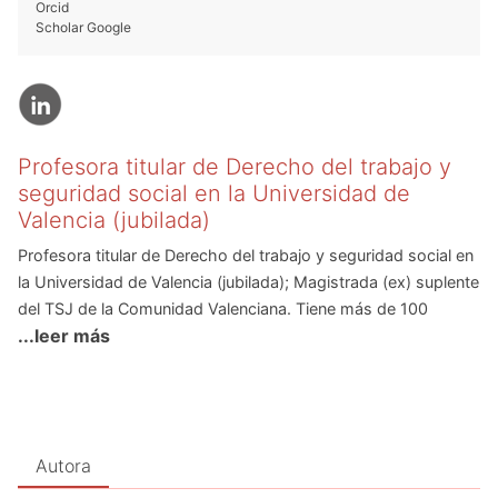
Orcid
Scholar Google
Profesora titular de Derecho del trabajo y
seguridad social en la Universidad de
Valencia (jubilada)
Profesora titular de Derecho del trabajo y seguridad social en
la Universidad de Valencia (jubilada); Magistrada (ex) suplente
del TSJ de la Comunidad Valenciana. Tiene más de 100
...leer más
publicaciones: La Incapacidad Laboral (1995); Los
complementos de Incapacidad Temporal en el sector público
(2014); Derecho del Empleo público (dir.) (2013); El accidente
de Trabajo y la Enfermedad profesional (dir.) (2015); El factor
de sostenibilidad en España (2016; El computo de los
Autora
reconocimientos médicos como jornada laboral. La
prevención del accidente de trabajo y la enfermedad