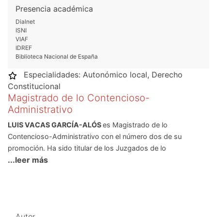
Presencia académica
Dialnet
ISNI
VIAF
IDREF
Biblioteca Nacional de España
Especialidades:
Autonómico local
,
Derecho
Constitucional
Magistrado de lo Contencioso-
Administrativo
LUIS VACAS GARCÍA-ALÓS
es Magistrado de lo
Contencioso-Administrativo con el número dos de su
promoción. Ha sido titular de los Juzgados de lo
...leer más
Contencioso-Administrativo nº 2 de Albacete, nº 2 de Toledo
y nº 32 de Madrid, así como Magistrado del Gabinete Técnico
del Tribunal Supremo, adscrito en comisión de servicios a la
Sala Tercera del Alto Tribunal.
Doctor en Derecho con la calificación de sobresaliente
cum
Autor