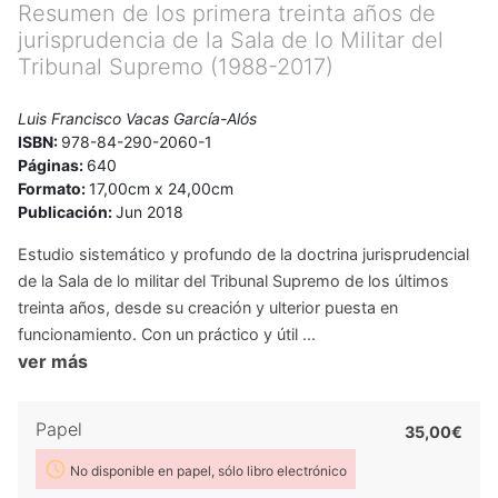
Resumen de los primera treinta años de
Profesor de Derecho Administrativo y Procedimiento
jurisprudencia de la Sala de lo Militar del
Administrativo en el INAP y Analista de Jurisprudencia de
Tribunal Supremo (1988-2017)
laRevista
Actualidad Administrativa
.
Ha formado parte de diversos Tribunales de oposiciones para
Secretarios de Administración Local, Letrados del Tribunal de
Luis Francisco Vacas García-Alós
ISBN:
978-84-290-2060-1
Cuentas y Magistrados especialistas de la Jurisdicción
Páginas:
640
Contencioso-Administrativa.
Formato:
17,00cm x 24,00cm
Autor de doce libros y de treinta artículos, y colaborador en
Publicación:
Jun 2018
seis libros colectivos, sobre Derecho Constitucional, Derecho
Administrativo, Derecho Judicial, Tribunal de Cuentas, Ética
Estudio sistemático y profundo de la doctrina jurisprudencial
Pública, Deontología Profesional, Derecho Militar y Derecho
de la Sala de lo militar del Tribunal Supremo de los últimos
Disciplinario, habiendo dictado más de cincuenta
treinta años, desde su creación y ulterior puesta en
conferencias sobre estas mismas materias en los Ministerios
funcionamiento. Con un práctico y útil ...
de Justicia, Defensa y Administraciones Públicas, en diversas
ver más
Universidades, así como en la Escuela Judicial, en el Centro
de Estudios Jurídicos, en el Consejo General de la Abogacía,
Papel
35,00€
en el Centro de Estudios Financieros y en el Instituto de
Empresa.
No disponible en papel, sólo libro electrónico
En la actualidad es Letrado del Consejo General del Poder