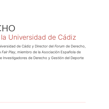
CHO
 la Universidad de Cádiz
iversidad de Cádiz y Director del
Forum
de Derecho,
a
Fair Play
, miembro de la Asociación Española de
 de Investigadores de Derecho y Gestión del Deporte
borador e Investigador de la Cátedra de Estudios e
 Es, asimismo, autor de diversas publicaciones
s, además de incluir entre sus líneas de
males y sobre Derecho penal y cine.