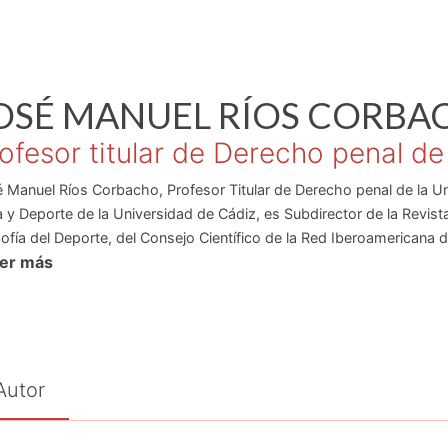
OSÉ MANUEL
RÍOS CORBA
ofesor titular de Derecho penal de
 Manuel Ríos Corbacho, Profesor Titular de Derecho penal de la Un
a y Deporte de la Universidad de Cádiz, es Subdirector de la Revist
sofía del Deporte, del Consejo Científico de la Red Iberoamericana
eer más
 las Asociaciones Española y Andaluza de Derecho Deportivo. Cola
stigación en el Derecho del Deporte de la Universidad de Granada.
e Derecho penal del Deporte en revistas nacionales e internacionale
stigación el Derecho Penal Económico, el Derecho penal de los ani
Autor