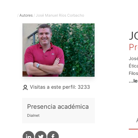
/
Autores
/
José Manuel Ríos Corbacho
J
Pr
José
Étic
Filo
...l
y de
Visitas a este perfil: 3233
Inve
sobr
inve
Presencia académica
Dialnet