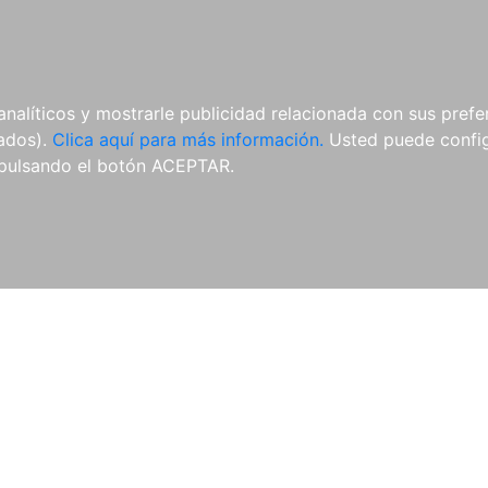
AL
E-BOOKS
REVISTAS
ANUA
analíticos y mostrarle publicidad relacionada con sus prefer
tados).
Clica aquí para más información.
Usted puede configu
pulsando el botón ACEPTAR.
Libros
Autores
Colecciones
Catálogo
Blog