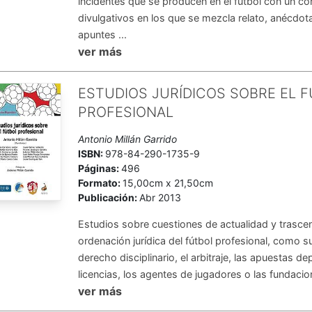
incidentes que se producen en el fútbol con un co
divulgativos en los que se mezcla relato, anécdota
apuntes ...
ver más
ESTUDIOS JURÍDICOS SOBRE EL 
PROFESIONAL
Antonio Millán Garrido
ISBN:
978-84-290-1735-9
Páginas:
496
Formato:
15,00cm x 21,50cm
Publicación:
Abr 2013
Estudios sobre cuestiones de actualidad y trascen
ordenación jurídica del fútbol profesional, como su
derecho disciplinario, el arbitraje, las apuestas dep
licencias, los agentes de jugadores o las fundacion
ver más