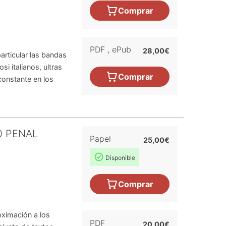
Comprar
PDF
,
ePub
28,00€
articular las bandas
si italianos, ultras
Comprar
constante en los
O PENAL
Papel
25,00€
Disponible
Comprar
oximación a los
PDF
20,00€