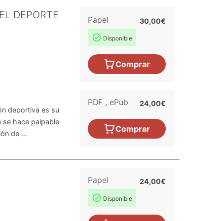
EL DEPORTE
Papel
30,00€
Disponible
Comprar
PDF
,
ePub
24,00€
ón deportiva es su
 se hace palpable
Comprar
ón de ...
Papel
24,00€
Disponible