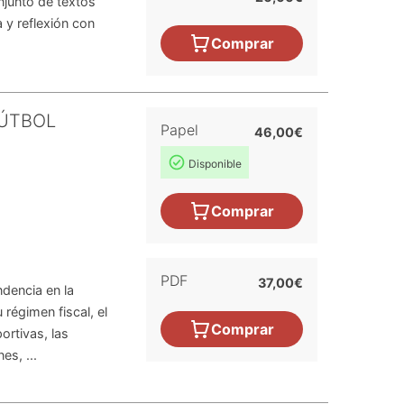
njunto de textos
 y reflexión con
Comprar
FÚTBOL
Papel
46,00€
Disponible
Comprar
PDF
37,00€
dencia en la
 régimen fiscal, el
Comprar
ortivas, las
es, ...