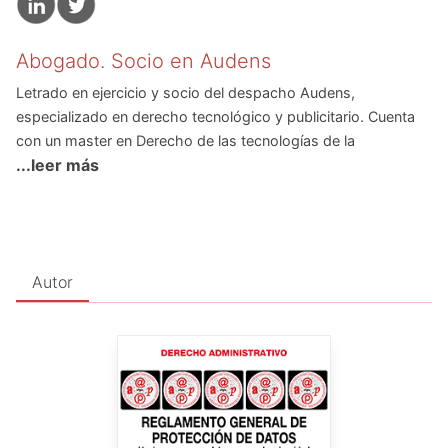
Abogado. Socio en Audens
Letrado en ejercicio y socio del despacho Audens,
especializado en derecho tecnológico y publicitario. Cuenta
con un master en Derecho de las tecnologías de la
...leer más
información, y suma más de diez años de experiencia
profesional en materia de protección de datos y privacidad.
Fue asesor de relaciones internacionales en la Agencia
Española de Protección de Datos, lo que le permitió participar
en las reuniones de trabajo del Grupo del Artículo 29 para la
Autor
revisión del marco europeo de privacidad, que
desembocaron en la aprobación del Reglamento General de
Protección de Datos. Es miembro de la junta de Enatic e
imparte docencia en numerosas universidades y escuelas de
negocios.