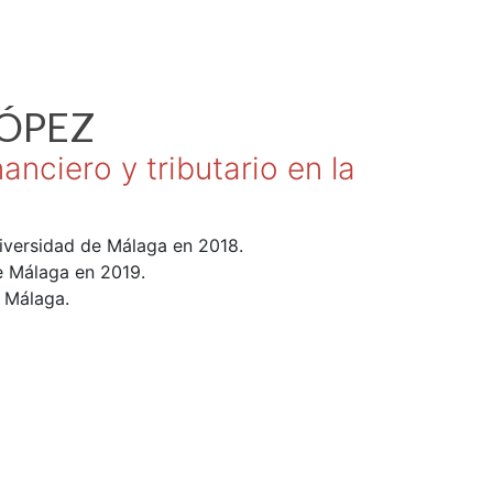
ÓPEZ
nciero y tributario en la
iversidad de Málaga en 2018.
e Málaga en 2019.
 Málaga.
 de Málaga.
ro de la Universidad de Málaga durante el