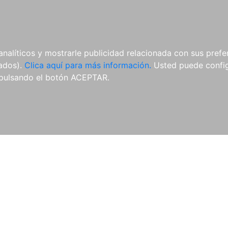
AL
E-BOOKS
REVISTAS
ANUA
analíticos y mostrarle publicidad relacionada con sus prefer
tados).
Clica aquí para más información.
Usted puede configu
pulsando el botón ACEPTAR.
Libros
Autores
Colecciones
Catálogo
Blog