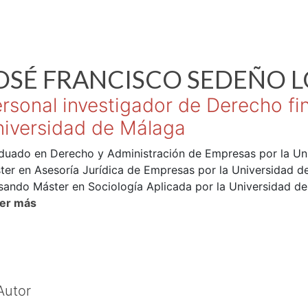
OSÉ FRANCISCO
SEDEÑO L
rsonal investigador de Derecho fina
iversidad de Málaga
duado en Derecho y Administración de Empresas por la Un
ter en Asesoría Jurídica de Empresas por la Universidad d
sando Máster en Sociología Aplicada por la Universidad de
torando en Ciencias Sociales y Jurídicas de la Universidad
eer más
a de colaboración en el Departamento de Derecho Financie
so 2018/2019.
Autor