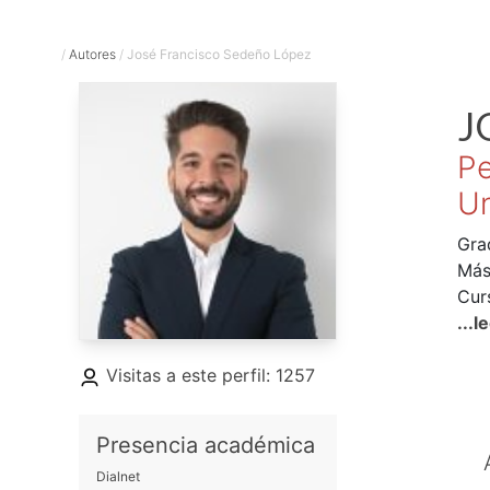
/
Autores
/
José Francisco Sedeño López
J
Pe
Un
Gra
Más
Cur
Doc
...l
Bec
Visitas a este perfil: 1257
cur
Presencia académica
Dialnet