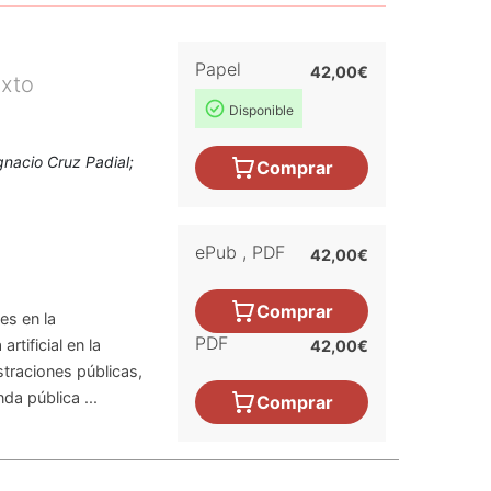
Papel
42,00€
exto
Disponible
gnacio Cruz Padial;
Comprar
ePub
,
PDF
42,00€
Comprar
es en la
PDF
rtificial en la
42,00€
straciones públicas,
da pública ...
Comprar