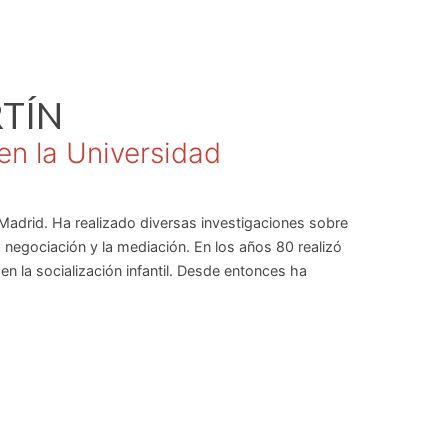
TÍN
 en la Universidad
 Madrid. Ha realizado diversas investigaciones sobre
la negociación y la mediación. En los años 80 realizó
en la socialización infantil. Desde entonces ha
nados con víctimas de la violencia en España, en
n gestión de conflictos, desarrolla desde el año
ncias sociales.