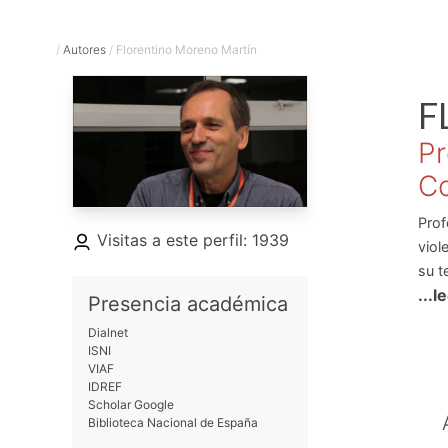
/
Autores
/
Florentino Moreno Martín
F
Pr
Co
Prof
Visitas a este perfil: 1939
viol
su t
...l
part
Presencia académica
Cent
Dialnet
2000
ISNI
VIAF
IDREF
Scholar Google
Biblioteca Nacional de España