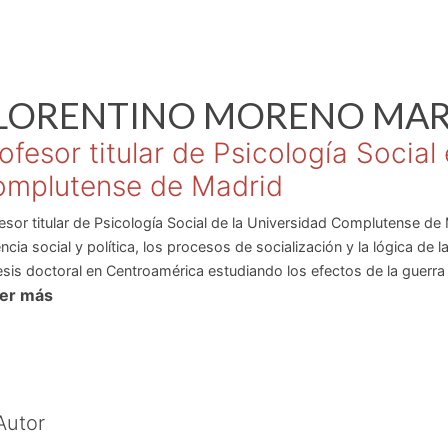
LORENTINO
MORENO MAR
ofesor titular de Psicología Social
mplutense de Madrid
esor titular de Psicología Social de la Universidad Complutense de
encia social y política, los procesos de socialización y la lógica de 
esis doctoral en Centroamérica estudiando los efectos de la guerra 
eer más
icipado en diversos proyectos y programas de intervención relacio
roamérica, en la ex-Yugoslavia y en América Latina. Especializado e
 una línea de investigación paralela sobre el uso del cine en las cie
Autor