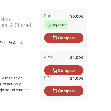
Papel
30,00€
isión
nces: A Shared
Disponible
Comprar
Elena de Gracia
ePub
24,00€
Comprar
PDF
 la mediación
24,00€
l, expertos y
ajo social europeo
Comprar