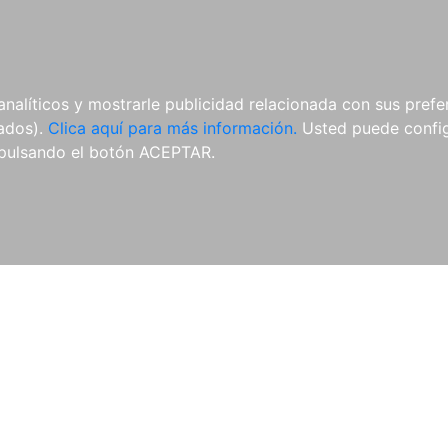
AL
E-BOOKS
REVISTAS
ANUA
analíticos y mostrarle publicidad relacionada con sus prefer
tados).
Clica aquí para más información.
Usted puede configu
pulsando el botón ACEPTAR.
Libros
Autores
Colecciones
Catálogo
Blog