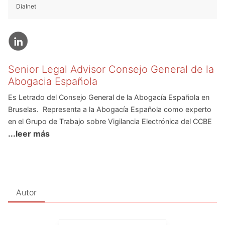
Dialnet
Senior Legal Advisor Consejo General de la
Abogacia Española
Es Letrado del Consejo General de la Abogacía Española en
Bruselas. Representa a la Abogacía Española como experto
en el Grupo de Trabajo sobre Vigilancia Electrónica del CCBE
...leer más
y es participante asiduo de los Comités de Nuevas
Tecnologías y del Comité de Derecho Penal del CCBE. Sus
funciones incluyen el seguimiento legislativo, la gestión de
proyectos y el asesoramiento jurídico. Antes fue miembro de
la Delegación Española en los órganos preparatorios del
Autor
Consejo de Europea que redacta las propuestas legislativas
para el Consejo de Ministros de la UE. Licenciado en Derecho
y experto en Derecho de la UE por la Universidad Carlos III,