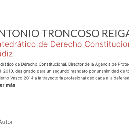
NTONIO
TRONCOSO REIG
tedrático de Derecho Constitucion
diz
drático de Derecho Constitucional. Director de la Agencia de Pro
-2010, designado para un segundo mandato por unanimidad de todo
erno Vasco 2014 a la trayectoria profesional dedicada a la defens
eer más
ección de datos personales. Premio Nacional de Investigación de 
onales: en busca del equilibrio, Tirant lo Blanch, Valencia, 2010, 1
tas-Thomson Reuters, 2010 en el que participan más de 100 autore
 durante 13 años en representación del Consejo de Universidades
Autor