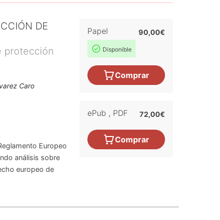
CCIÓN DE
Papel
90,00€
 protección
Disponible
Comprar
lvarez Caro
ePub
,
PDF
72,00€
Comprar
o Reglamento Europeo
ndo análisis sobre
recho europeo de