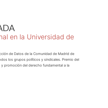
ADA
al en la Universidad de
tección de Datos de la Comunidad de Madrid de
s los grupos políticos y sindicales. Premio del
a y promoción del derecho fundamental a la
la AEPD 2010 por el Tratado La protección de datos
950 págs. Es Director de los Comentarios a la LOPD,
s. Ha sido miembro del Consejo Consultivo de la
 y de la Comunidad de Madrid.