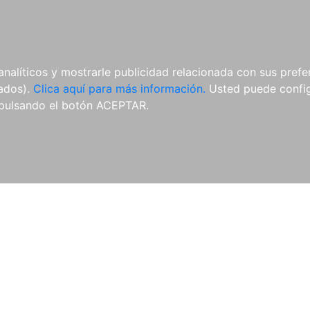
AL
E-BOOKS
REVISTAS
ANUA
analíticos y mostrarle publicidad relacionada con sus prefer
tados).
Clica aquí para más información.
Usted puede configu
pulsando el botón ACEPTAR.
Libros
Autores
Colecciones
Catálogo
Blog