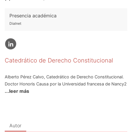
Presencia académica
Dialnet
Catedrático de Derecho Constitucional
Alberto Pérez Calvo, Catedrático de Derecho Constitucional.
Doctor Honoris Causa por la Universidad francesa de Nancy2
...leer más
(hoy,
Université de Lorraine
) en 2003. Fundador y Codirector
de la Revista jurídica internacional
Civitas Europa
.
Diplomado por el
Centre Europeén Universitaire de Nancy
. Se
incorporó a la Universidad Pública de Navarra en 1991. Fue
profesor en las Universidades de Valladolid, País Vasco,
Autor
Salamanca y Alcalá de Henares. Sus investigaciones y