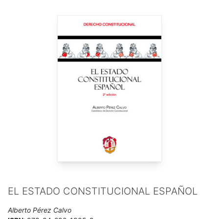
publicaciones han tenido por objeto principalmente: la
Nación, nacionalidades y pueblos en España; la nueva
dimensión comunitaria del Estado; el Estado autonómico y el
Régimen Foral de Navarra; el Defensor del Pueblo. Algunas de
sus publicaciones han sido traducidas al francés, italiano e
inglés.
Ha impartido docencia en diversas Universidades de España,
Francia, Italia, Moldavia y Túnez. Ha sido profesor visitante en
la
York University
de Toronto y en la
Tulane University
de
Nueva Orleans. Fue Director General para las relaciones entre
el Estado y las Comunidades Autónomas en el Ministerio de
Administraciones Públicas (1982-1991) y miembro del Comité
de Expertos de la Carta Europea de las Lenguas minoritarias
y Regionales del Consejo de Europa (2003-2005).
EL ESTADO CONSTITUCIONAL ESPAÑOL
Alberto Pérez Calvo