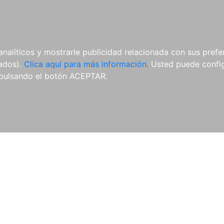
AL
E-BOOKS
REVISTAS
ANUA
analíticos y mostrarle publicidad relacionada con sus prefer
tados).
Clica aquí para más información.
Usted puede configu
pulsando el botón ACEPTAR.
Libros
Autores
Colecciones
Catálogo
Blog