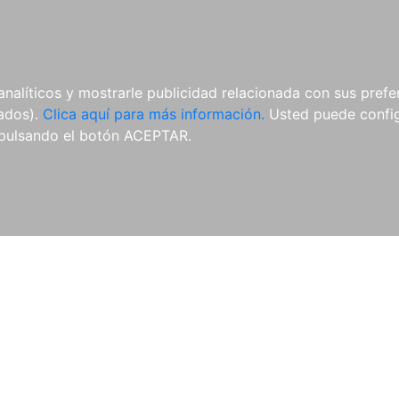
AL
E-BOOKS
REVISTAS
ANUA
analíticos y mostrarle publicidad relacionada con sus prefer
tados).
Clica aquí para más información.
Usted puede configu
pulsando el botón ACEPTAR.
Libros
Autores
Colecciones
Catálogo
Blog