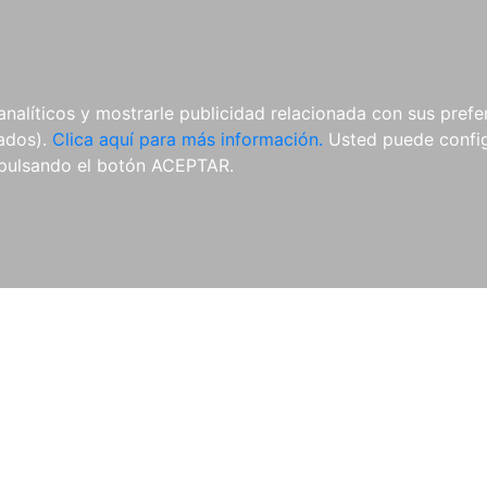
AL
E-BOOKS
REVISTAS
ANUA
analíticos y mostrarle publicidad relacionada con sus prefer
tados).
Clica aquí para más información.
Usted puede configu
pulsando el botón ACEPTAR.
Libros
Autores
Colecciones
Catálogo
Blog