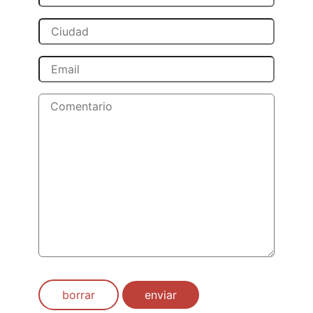
borrar
enviar