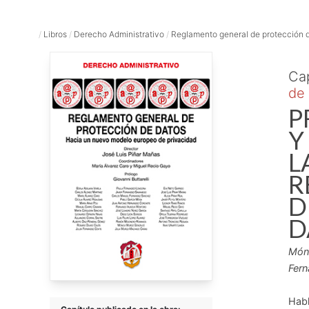
/
Libros
/
Derecho Administrativo
/
Reglamento general de protección 
Cap
de 
P
Y
L
R
D
D
Món
Fer
Habl