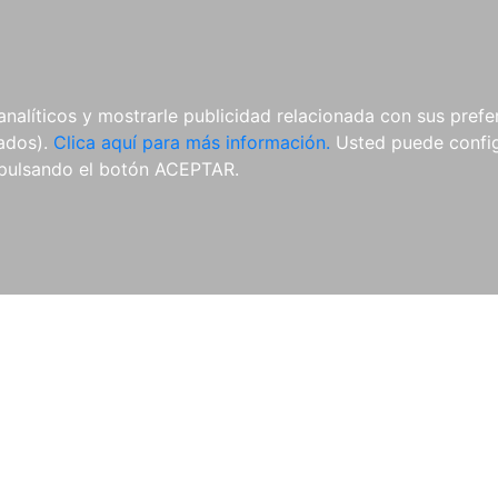
AL
E-BOOKS
REVISTAS
ANUA
analíticos y mostrarle publicidad relacionada con sus prefer
tados).
Clica aquí para más información.
Usted puede configu
pulsando el botón ACEPTAR.
Libros
Autores
Colecciones
Catálogo
Blog