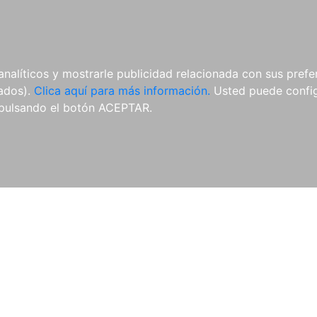
AL
E-BOOKS
REVISTAS
ANUA
analíticos y mostrarle publicidad relacionada con sus prefer
tados).
Clica aquí para más información.
Usted puede configu
pulsando el botón ACEPTAR.
Libros
Autores
Colecciones
Catálogo
Blog