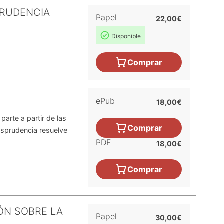
PRUDENCIA
Papel
22,00€
Disponible
Comprar
ePub
18,00€
arte a partir de las
Comprar
risprudencia resuelve
PDF
18,00€
Comprar
IÓN SOBRE LA
Papel
30,00€