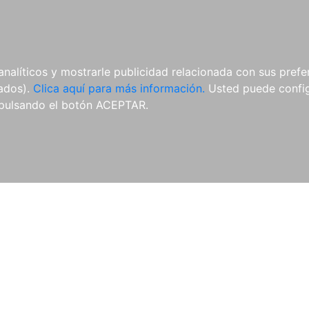
AL
E-BOOKS
REVISTAS
ANUA
analíticos y mostrarle publicidad relacionada con sus prefer
tados).
Clica aquí para más información.
Usted puede configu
pulsando el botón ACEPTAR.
E-books
Autores
Novedades
Condiciones de uso