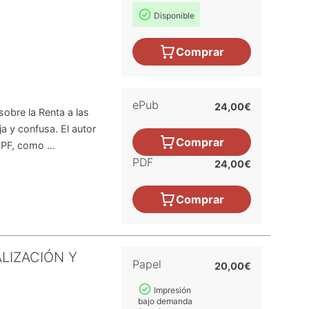
Disponible
Comprar
ePub
24,00€
obre la Renta a las
ja y confusa. El autor
Comprar
RPF, como ...
PDF
24,00€
Comprar
ALIZACIÓN Y
Papel
20,00€
Impresión
bajo demanda