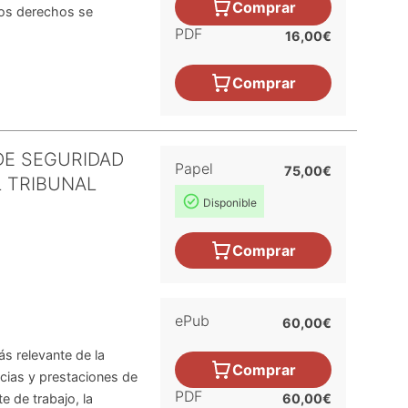
Comprar
stos derechos se
PDF
16,00€
Comprar
DE SEGURIDAD
Papel
75,00€
L TRIBUNAL
Disponible
Comprar
ePub
60,00€
s relevante de la
Comprar
ncias y prestaciones de
PDF
e de trabajo, la
60,00€