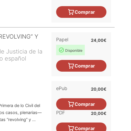
Comprar
REVOLVING” Y
Papel
24,00€
e Justicia de la
Disponible
o español
Comprar
ePub
20,00€
Comprar
imera de lo Civil del
PDF
os casos, plenarias—
20,00€
s “revolving” y ...
Comprar